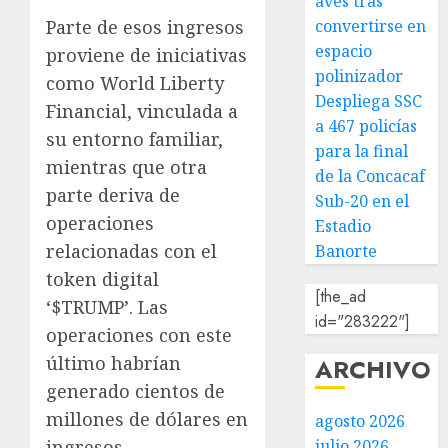
aves tras
convertirse en
Parte de esos ingresos
espacio
proviene de iniciativas
polinizador
como World Liberty
Despliega SSC
Financial, vinculada a
a 467 policías
su entorno familiar,
para la final
mientras que otra
de la Concacaf
parte deriva de
Sub-20 en el
operaciones
Estadio
relacionadas con el
Banorte
token digital
[the_ad
‘$TRUMP’. Las
id="283222"]
operaciones con este
último habrían
ARCHIVO
generado cientos de
millones de dólares en
agosto 2026
julio 2026
ingresos.