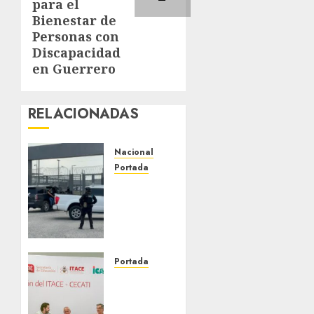
para el
Bienestar de
Personas con
Discapacidad
en Guerrero
RELACIONADAS
Nacional
Portada
Detienen
al
exgobernador
de
Guerrero
Ángel
Portada
Aguirre
Faltan
por
técnicos
obstrucción
en