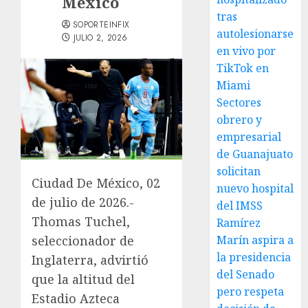
México
tras
SOPORTEINFIX
autolesionarse
JULIO 2, 2026
en vivo por
TikTok en
Miami
Sectores
obrero y
empresarial
de Guanajuato
solicitan
Ciudad De México, 02
nuevo hospital
de julio de 2026.-
del IMSS
Thomas Tuchel,
Ramírez
Marín aspira a
seleccionador de
la presidencia
Inglaterra, advirtió
del Senado
que la altitud del
pero respeta
Estadio Azteca