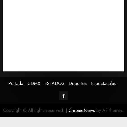
Detienen a persona por intentar cobrar cheque falso
de 420,000 pesos en CDMX
Perez Hilton es hospitalizado tras autolesionarse en
vivo por TikTok en Miami
Sectores obrero y empresarial de Guanajuato
solicitan nuevo hospital del IMSS
Ramírez Marín aspira a la presidencia del Senado
pero respeta decisión de Morena
Falla en sistema Booster de El Carrizo deja sin agua a
147 colonias de Tijuana
Portada
CDMX
ESTADOS
Deportes
Espectáculos
Copyright © All rights reserved.
|
ChromeNews
by AF themes.