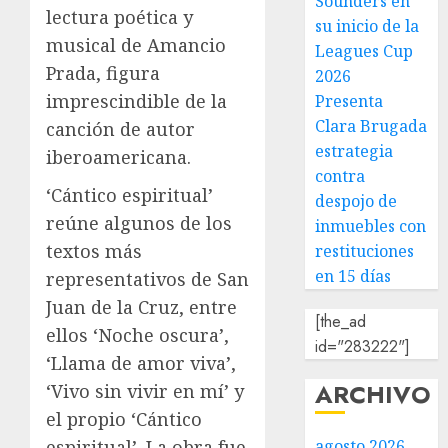
Sounders en
lectura poética y
su inicio de la
musical de Amancio
Leagues Cup
Prada, figura
2026
imprescindible de la
Presenta
Clara Brugada
canción de autor
estrategia
iberoamericana.
contra
‘Cántico espiritual’
despojo de
reúne algunos de los
inmuebles con
textos más
restituciones
en 15 días
representativos de San
Juan de la Cruz, entre
[the_ad
ellos ‘Noche oscura’,
id="283222"]
‘Llama de amor viva’,
ARCHIVO
‘Vivo sin vivir en mí’ y
el propio ‘Cántico
agosto 2026
espiritual’. La obra fue