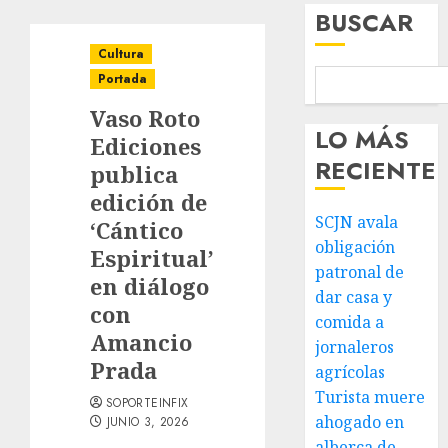
BUSCAR
Cultura
Portada
Vaso Roto
LO MÁS
Ediciones
RECIENTE
publica
edición de
SCJN avala
‘Cántico
obligación
Espiritual’
patronal de
en diálogo
dar casa y
con
comida a
Amancio
jornaleros
Prada
agrícolas
Turista muere
SOPORTEINFIX
ahogado en
JUNIO 3, 2026
alberca de