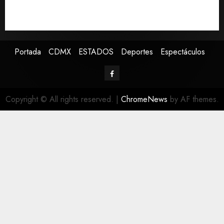
Presenta Clara Brugada estrategia contra despojo de
inmuebles con restituciones en 15 días
Portada
CDMX
ESTADOS
Deportes
Espectáculos
Copyright © All rights reserved.
|
ChromeNews
by AF themes.