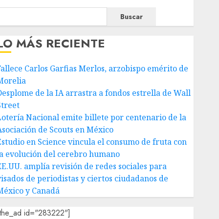
Buscar
LO MÁS RECIENTE
Fallece Carlos Garfias Merlos, arzobispo emérito de
Morelia
Desplome de la IA arrastra a fondos estrella de Wall
Street
Lotería Nacional emite billete por centenario de la
Asociación de Scouts en México
Estudio en Science vincula el consumo de fruta con
la evolución del cerebro humano
EE.UU. amplía revisión de redes sociales para
visados de periodistas y ciertos ciudadanos de
México y Canadá
[the_ad id="283222"]