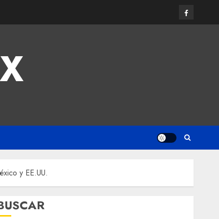
MX
México y EE.UU.
BUSCAR