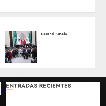
Nacional
Portada
PRI exige comparecencia
de secretarios por
suspensión de aguacate;
Monreal llama a cerrar
filas
AGOSTO 7, 2026
0
ENTRADAS RECIENTES
Fallece Carlos Garfias Merlos, arzobispo emérito de
Morelia