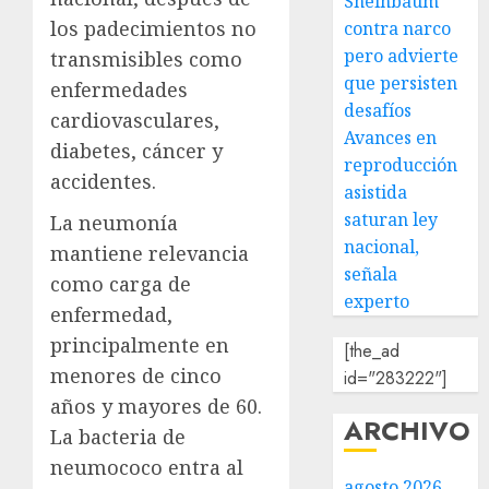
Sheinbaum
los padecimientos no
contra narco
pero advierte
transmisibles como
que persisten
enfermedades
desafíos
cardiovasculares,
Avances en
diabetes, cáncer y
reproducción
accidentes.
asistida
saturan ley
La neumonía
nacional,
mantiene relevancia
señala
como carga de
experto
enfermedad,
principalmente en
[the_ad
menores de cinco
id="283222"]
años y mayores de 60.
ARCHIVO
La bacteria de
neumococo entra al
agosto 2026