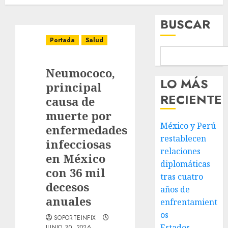
BUSCAR
Portada
Salud
Neumococo,
LO MÁS
principal
RECIENTE
causa de
muerte por
México y Perú
enfermedades
restablecen
infecciosas
relaciones
en México
diplomáticas
con 36 mil
tras cuatro
decesos
años de
anuales
enfrentamient
os
SOPORTEINFIX
Estados
JUNIO 30, 2026