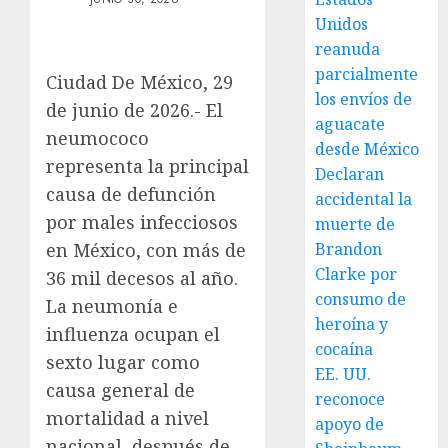
Unidos
reanuda
parcialmente
Ciudad De México, 29
los envíos de
de junio de 2026.- El
aguacate
neumococo
desde México
representa la principal
Declaran
causa de defunción
accidental la
por males infecciosos
muerte de
en México, con más de
Brandon
Clarke por
36 mil decesos al año.
consumo de
La neumonía e
heroína y
influenza ocupan el
cocaína
sexto lugar como
EE. UU.
causa general de
reconoce
mortalidad a nivel
apoyo de
nacional, después de