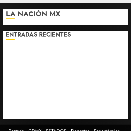
de Wall
Street
LA NACIÓN MX
AGOSTO 7,
2026
0
ENTRADAS RECIENTES
Charlotte FC vs Atlas: Fecha, horario y canal para ver
el partido de la Leagues Cup 2026
Hijos de presidentes bajo escrutinio institucional en
Brasil, Guinea Ecuatorial, Angola y EE.UU.
Ángela Buitrago señala que videos del caso
Ayotzinapa fueron ocultados por estrategia estatal
Colombia despide al gobierno de Gustavo Petro tras
cuatro años de promesas de cambio
Ssa investiga brote de salmonelosis vinculado a
chiles jalapeños de Nuevo León y Sinaloa