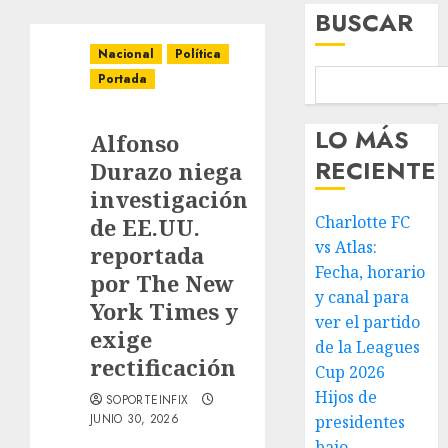
BUSCAR
Nacional
Política
Portada
LO MÁS
Alfonso
RECIENTE
Durazo niega
investigación
Charlotte FC
de EE.UU.
vs Atlas:
reportada
Fecha, horario
por The New
y canal para
York Times y
ver el partido
exige
de la Leagues
rectificación
Cup 2026
Hijos de
SOPORTEINFIX
JUNIO 30, 2026
presidentes
bajo