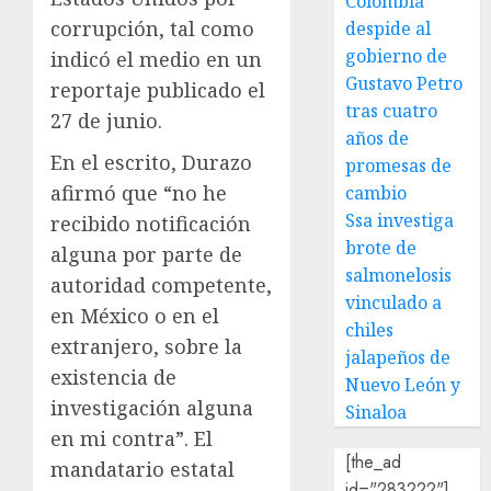
Colombia
corrupción, tal como
despide al
gobierno de
indicó el medio en un
Gustavo Petro
reportaje publicado el
tras cuatro
27 de junio.
años de
En el escrito, Durazo
promesas de
afirmó que “no he
cambio
Ssa investiga
recibido notificación
brote de
alguna por parte de
salmonelosis
autoridad competente,
vinculado a
en México o en el
chiles
extranjero, sobre la
jalapeños de
existencia de
Nuevo León y
investigación alguna
Sinaloa
en mi contra”. El
[the_ad
mandatario estatal
id="283222"]