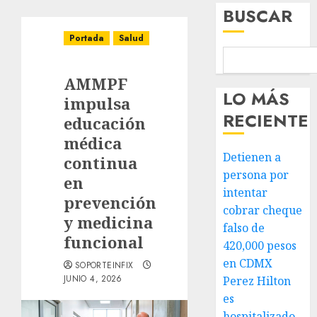
BUSCAR
Portada
Salud
AMMPF
LO MÁS
impulsa
RECIENTE
educación
médica
Detienen a
continua
persona por
en
intentar
prevención
cobrar cheque
y medicina
falso de
funcional
420,000 pesos
en CDMX
SOPORTEINFIX
JUNIO 4, 2026
Perez Hilton
es
hospitalizado