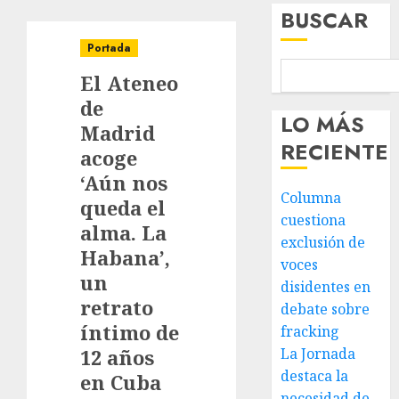
BUSCAR
Portada
El Ateneo
de
LO MÁS
Madrid
RECIENTE
acoge
‘Aún nos
Columna
queda el
cuestiona
alma. La
exclusión de
Habana’,
voces
un
disidentes en
retrato
debate sobre
íntimo de
fracking
12 años
La Jornada
destaca la
en Cuba
necesidad de