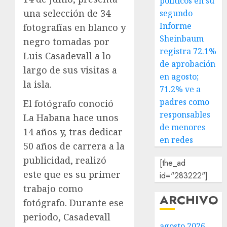
políticos en su
una selección de 34
segundo
Informe
fotografías en blanco y
Sheinbaum
negro tomadas por
registra 72.1%
Luis Casadevall a lo
de aprobación
largo de sus visitas a
en agosto;
la isla.
71.2% ve a
padres como
El fotógrafo conoció
responsables
La Habana hace unos
de menores
14 años y, tras dedicar
en redes
50 años de carrera a la
publicidad, realizó
[the_ad
este que es su primer
id="283222"]
trabajo como
ARCHIVO
fotógrafo. Durante ese
periodo, Casadevall
agosto 2026