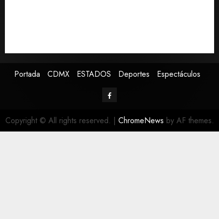
políticos en su segundo Informe
Sheinbaum registra 72.1% de aprobación en agosto;
71.2% ve a padres como responsables de menores en
redes
Portada
CDMX
ESTADOS
Deportes
Espectáculos
Copyright © All rights reserved.
|
ChromeNews
by AF themes.