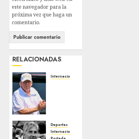
este navegador para la
próxima vez que haga un
comentario.
RELACIONADAS
Internacional
NORAD
intercepta
dos
aeronaves
que
violaron
espacio
Deportes
aéreo
Internacional
sobre
Portada