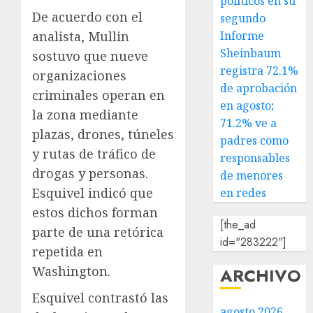
políticos en su
De acuerdo con el
segundo
analista, Mullin
Informe
Sheinbaum
sostuvo que nueve
registra 72.1%
organizaciones
de aprobación
criminales operan en
en agosto;
la zona mediante
71.2% ve a
plazas, drones, túneles
padres como
y rutas de tráfico de
responsables
drogas y personas.
de menores
Esquivel indicó que
en redes
estos dichos forman
[the_ad
parte de una retórica
id="283222"]
repetida en
Washington.
ARCHIVO
Esquivel contrastó las
agosto 2026