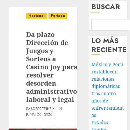
BUSCAR
Nacional
Portada
Da plazo
LO MÁS
Dirección de
RECIENTE
Juegos y
Sorteos a
México y Perú
Casino Joy para
restablecen
resolver
relaciones
desorden
diplomáticas
administrativo,
tras cuatro
laboral y legal
años de
enfrentamient
SOPORTEINFIX
JUNIO 26, 2026
os
Estados
Unidos