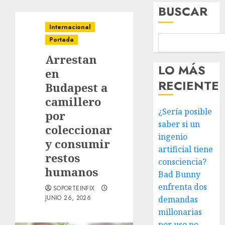
BUSCAR
Internacional
Portada
Arrestan
LO MÁS
en
RECIENTE
Budapest a
camillero
¿Sería posible
por
saber si un
coleccionar
ingenio
y consumir
artificial tiene
restos
consciencia?
humanos
Bad Bunny
enfrenta dos
SOPORTEINFIX
JUNIO 26, 2026
demandas
millonarias
por uso no