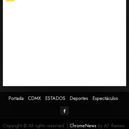
en EU
¿Sería posible saber si un ingenio artificial tiene
AGOSTO
consciencia?
6, 2026
0
Bad Bunny enfrenta dos demandas millonarias por
uso no consentido de voces femeninas
Bacterias en el semen también condicionan el éxito
del embarazo: estudio cambia el foco al microbioma
seminal
Publican artículo sobre adaptar la vida social a la de
los hijos
Sheinbaum confirma que papa León XIV no visitará
México en su gira por América Latina
Portada
CDMX
ESTADOS
Deportes
Espectáculos
Copyright © All rights reserved.
|
ChromeNews
by AF themes.