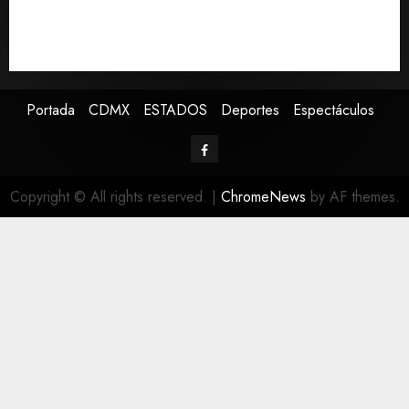
EE.UU. amplía revisión de redes sociales para visados
de periodistas y ciertos ciudadanos de México y
Canadá
Portada
CDMX
ESTADOS
Deportes
Espectáculos
Copyright © All rights reserved.
|
ChromeNews
by AF themes.