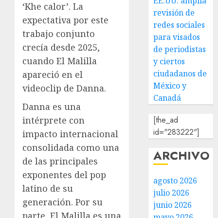
EE.UU. amplía
‘Khe calor’. La
revisión de
expectativa por este
redes sociales
trabajo conjunto
para visados
crecía desde 2025,
de periodistas
cuando El Malilla
y ciertos
ciudadanos de
apareció en el
México y
videoclip de Danna.
Canadá
Danna es una
intérprete con
[the_ad
id="283222"]
impacto internacional
consolidada como una
ARCHIVO
de las principales
exponentes del pop
agosto 2026
latino de su
julio 2026
generación. Por su
junio 2026
parte, El Malilla es una
mayo 2026