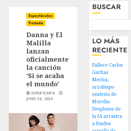
BUSCAR
Espectáculos
Portada
Danna y El
LO MÁS
Malilla
RECIENTE
lanzan
oficialmente
Fallece Carlos
la canción
Garfias
‘Si se acaba
Merlos,
el mundo’
arzobispo
SOPORTEINFIX
emérito de
JUNIO 26, 2026
Morelia
Desplome de
la IA arrastra
a fondos
estrella de