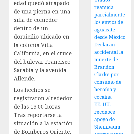
edad quedó atrapado
reanuda
de una pierna en una
parcialmente
silla de comedor
los envíos de
dentro de un
aguacate
domicilio ubicado en
desde México
la colonia Villa
Declaran
accidental la
California, en el cruce
muerte de
del bulevar Francisco
Brandon
Sarabia y la avenida
Clarke por
Allende.
consumo de
Los hechos se
heroína y
cocaína
registraron alrededor
EE. UU.
de las 13:00 horas.
reconoce
Tras reportarse la
apoyo de
situación a la estación
Sheinbaum
de Bomberos Oriente,