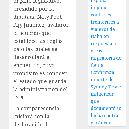
órgano legislativo,
España
impone
presidido por la
controles
diputada Naty Poob
fronterizos a
Pijy Jiménez, avalaron
viajeros de
el acuerdo que
Italia en
establece las reglas
respuesta a
bajo las cuales se
crisis
desarrollará el
migratoria de
encuentro, cuyo
Ceuta
Confirman
propósito es conocer
muerte de
el estado que guarda
Sydney Towle,
la administración del
influencer
INPI.
que
La comparecencia
documentó su
lucha contra
iniciará con la
el cáncer
declaración de