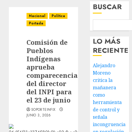
BUSCAR
Nacional
Política
Portada
LO MÁS
Comisión de
RECIENTE
Pueblos
Indígenas
Alejandro
aprueba
Moreno
comparecencia
critica la
del director
mañanera
del INPI para
como
el 23 de junio
herramienta
de control y
SOPORTEINFIX
JUNIO 3, 2026
señala
incongruencia
en regulación