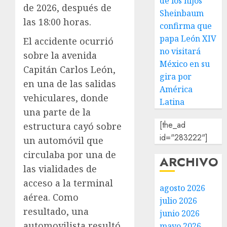
de los hijos
de 2026, después de
Sheinbaum
las 18:00 horas.
confirma que
papa León XIV
El accidente ocurrió
no visitará
sobre la avenida
México en su
Capitán Carlos León,
gira por
en una de las salidas
América
vehiculares, donde
Latina
una parte de la
[the_ad
estructura cayó sobre
id="283222"]
un automóvil que
circulaba por una de
ARCHIVO
las vialidades de
acceso a la terminal
agosto 2026
aérea. Como
julio 2026
resultado, una
junio 2026
automovilista resultó
mayo 2026