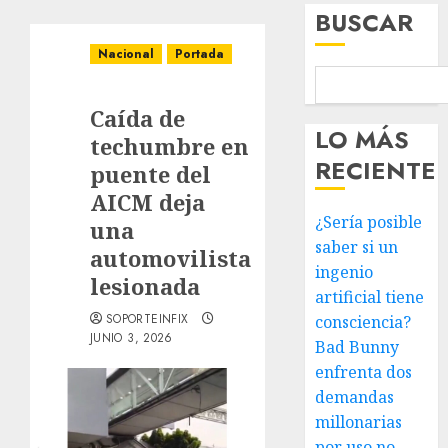
BUSCAR
Nacional
Portada
Caída de
LO MÁS
techumbre en
RECIENTE
puente del
AICM deja
¿Sería posible
una
saber si un
automovilista
ingenio
lesionada
artificial tiene
SOPORTEINFIX
consciencia?
JUNIO 3, 2026
Bad Bunny
enfrenta dos
demandas
millonarias
por uso no