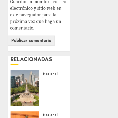
Guardar mi nombre, correo
electrónico y sitio web en
este navegador para la
próxima vez que haga un
comentario.
RELACIONADAS
Nacional
Detienen
a
persona
por
intentar
cobrar
cheque
Nacional