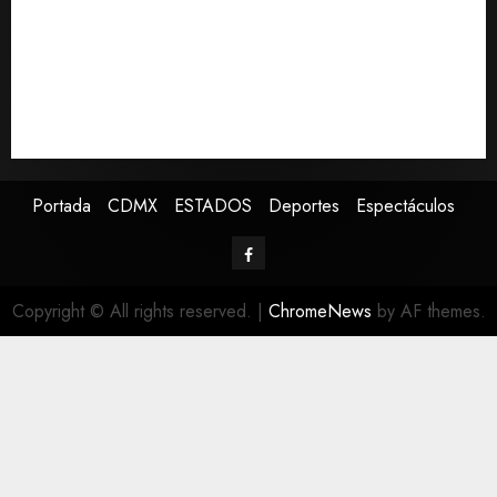
del embarazo: estudio cambia el foco al microbioma
seminal
Publican artículo sobre adaptar la vida social a la de
los hijos
Sheinbaum confirma que papa León XIV no visitará
México en su gira por América Latina
Portada
CDMX
ESTADOS
Deportes
Espectáculos
Copyright © All rights reserved.
|
ChromeNews
by AF themes.