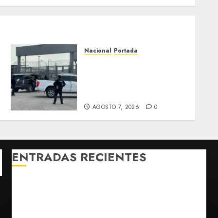
Nacional
Portada
Detienen al exgobernador
de Guerrero Ángel Aguirre
por obstrucción en el caso
Ayotzinapa
AGOSTO 7, 2026
0
ENTRADAS RECIENTES
México y Perú restablecen relaciones diplomáticas
tras cuatro años de enfrentamientos
Estados Unidos reanuda parcialmente los envíos de