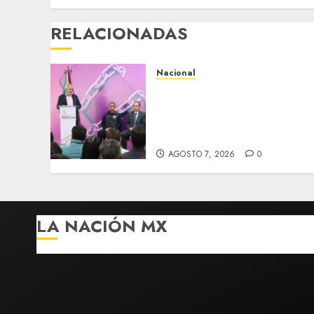
RELACIONADAS
Nacional
Michoacán intensifica
combate a la extorsión en
zona aguacatera y Tierra
Caliente
AGOSTO 7, 2026
0
LA NACIÓN MX