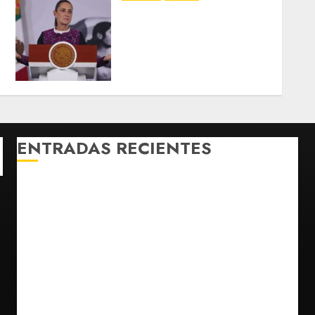
Sheinbaum insiste en
invitación al papa León
XIV tras reunirse con
secretario de Estado del
Vaticano
AGOSTO 5, 2026
0
ENTRADAS RECIENTES
¿Sería posible saber si un ingenio artificial tiene
consciencia?
Bad Bunny enfrenta dos demandas millonarias por
uso no consentido de voces femeninas
Bacterias en el semen también condicionan el éxito
del embarazo: estudio cambia el foco al microbioma
seminal
Publican artículo sobre adaptar la vida social a la de