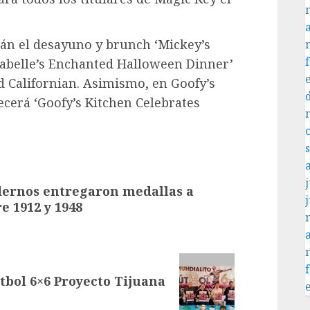
án el desayuno y brunch ‘Mickey’s
rabelle’s Enchanted Halloween Dinner’
nd Californian. Asimismo, en Goofy’s
ecerá ‘Goofy’s Kitchen Celebrates
j
dernos entregaron medallas a
re 1912 y 1948
tbol 6×6 Proyecto Tijuana