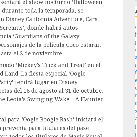
resentará el show nocturno ‘Halloween
to durante toda la temporada, se
En Disney California Adventure, Cars
r Screams’, donde habrá autos
j
encia ‘Guardians of the Galaxy –
ersonajes de la película Coco estarán
hasta el 2 de noviembre.
amado ‘Mickey’s Trick and Treat’ en el
 Land. La fiesta especial ‘Oogie
arty’ tendrá lugar en Disney
ctas del 18 de agosto al 31 de octubre.
ame Leota’s Swinging Wake – A Haunted
al para ‘Oogie Boogie Bash’ iniciará el
j
 preventa para titulares del pase
ara todos los titulares de Magic Key el