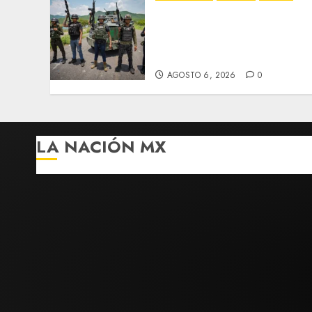
EU ofrece más de 100
millones de dólares en
recompensas por líderes
del CJNG
AGOSTO 6, 2026
0
LA NACIÓN MX