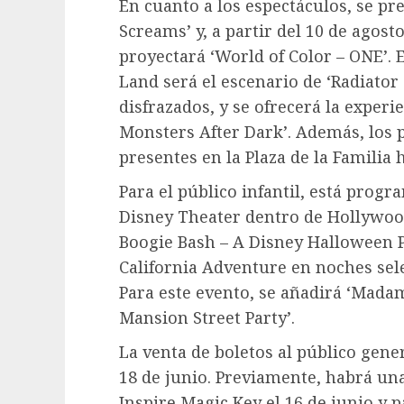
En cuanto a los espectáculos, se p
Screams’ y, a partir del 10 de agos
proyectará ‘World of Color – ONE’. 
Land será el escenario de ‘Radiato
disfrazados, y se ofrecerá la experi
Monsters After Dark’. Además, los p
presentes en la Plaza de la Familia 
Para el público infantil, está progr
Disney Theater dentro de Hollywood
Boogie Bash – A Disney Halloween P
California Adventure en noches sele
Para este evento, se añadirá ‘Mad
Mansion Street Party’.
La venta de boletos al público gener
18 de junio. Previamente, habrá una
Inspire Magic Key el 16 de junio y p