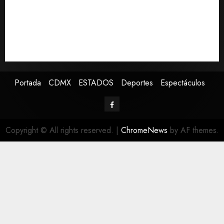
Ayotzinapa fueron ocultados por estrategia estatal
Colombia despide al gobierno de Gustavo Petro tras
cuatro años de promesas de cambio
Ssa investiga brote de salmonelosis vinculado a
chiles jalapeños de Nuevo León y Sinaloa
Portada
CDMX
ESTADOS
Deportes
Espectáculos
Copyright © All rights reserved.
|
ChromeNews
by AF themes.