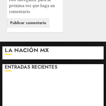
próxima vez que haga un
comentario.
LA NACIÓN MX
ENTRADAS RECIENTES
Charlotte FC vs Atlas: Fecha, horario y canal para ver
el partido de la Leagues Cup 2026
Hijos de presidentes bajo escrutinio institucional en
Brasil, Guinea Ecuatorial, Angola y EE.UU.
Ángela Buitrago señala que videos del caso