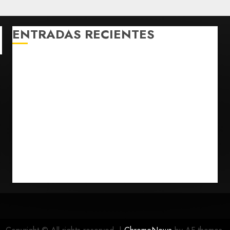
ENTRADAS RECIENTES
México y Perú restablecen relaciones diplomáticas
tras cuatro años de enfrentamientos
Estados Unidos reanuda parcialmente los envíos de
aguacate desde México
Declaran accidental la muerte de Brandon Clarke
por consumo de heroína y cocaína
EE. UU. reconoce apoyo de Sheinbaum contra narco
pero advierte que persisten desafíos
Avances en reproducción asistida saturan ley
nacional, señala experto