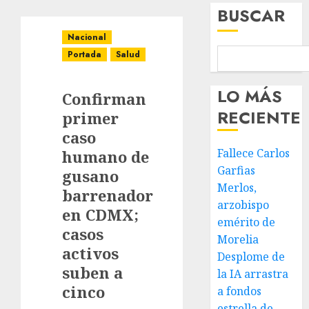
BUSCAR
Nacional
Portada
Salud
LO MÁS
Confirman
RECIENTE
primer
caso
Fallece Carlos
humano de
Garfias
gusano
Merlos,
barrenador
arzobispo
en CDMX;
emérito de
casos
Morelia
activos
Desplome de
suben a
la IA arrastra
cinco
a fondos
estrella de