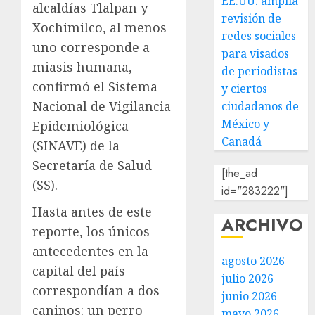
EE.UU. amplía
alcaldías Tlalpan y
revisión de
Xochimilco, al menos
redes sociales
uno corresponde a
para visados
miasis humana,
de periodistas
confirmó el Sistema
y ciertos
Nacional de Vigilancia
ciudadanos de
México y
Epidemiológica
Canadá
(SINAVE) de la
Secretaría de Salud
[the_ad
(SS).
id="283222"]
Hasta antes de este
ARCHIVO
reporte, los únicos
antecedentes en la
agosto 2026
capital del país
julio 2026
correspondían a dos
junio 2026
caninos: un perro
mayo 2026