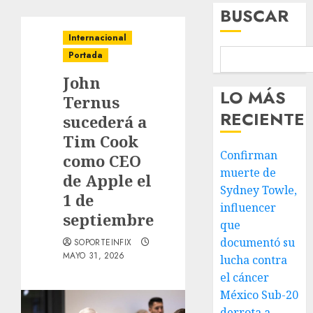
BUSCAR
Internacional
Portada
John
LO MÁS
Ternus
RECIENTE
sucederá a
Tim Cook
Confirman
como CEO
muerte de
de Apple el
Sydney Towle,
1 de
influencer
septiembre
que
documentó su
SOPORTEINFIX
MAYO 31, 2026
lucha contra
el cáncer
México Sub-20
derrota a