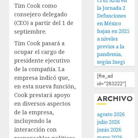
Cruz Azul en
Tim Cook como
la Jornada 2
consejero delegado
Defunciones
(CEO) a partir del 1 de
en México
septiembre.
bajan en 2025
a niveles
Tim Cook pasará a
previos a la
ocupar el cargo de
pandemia,
presidente ejecutivo
según Inegi
de la compañía. La
[the_ad
empresa indicó que,
id="283222"]
en esta nueva función,
Cook prestará apoyo
ARCHIVO
en diversos aspectos
de la empresa,
agosto 2026
incluyendo la
julio 2026
interacción con
junio 2026
mayo 2026
responsables políticos