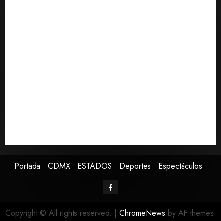
0
Confirman muerte de Sydney Towle, influencer que
documentó su lucha contra el cáncer
México Sub-20 derrota a Canadá y avanza a la final
del Premundial Concacaf
De la Espriella pronuncia su primer discurso como
presidente de Colombia con diez claves de su
gobierno
Pronostican victoria 3-1 de América Femenil sobre
Cruz Azul en la Jornada 2
Defunciones en México bajan en 2025 a niveles
previos a la pandemia, según Inegi
Portada
CDMX
ESTADOS
Deportes
Espectáculos
Copyright © All rights reserved.
|
ChromeNews
by AF themes.