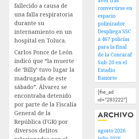
aves tras
fallecido a causa de
convertirse en
una falla respiratoria
espacio
durante su
polinizador
Despliega SSC
internamiento en un
a 467 policías
hospital en Toluca.
para la final
Carlos Ponce de León
de la Concacaf
indicó que “la muerte
Sub-20 en el
de ‘Billy’ tuvo lugar la
Estadio
Banorte
madrugada de este
sábado”. Álvarez se
[the_ad
encontraba detenido
id="283222"]
por parte de la Fiscalía
ARCHIVO
General de la
República (FGR) por
diversos delitos
agosto 2026
julio 2026