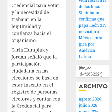
vida social a la
Credencial para Votar
de los hijos
y la necesidad de
Sheinbaum
confirma que
trabajar en la
papa León XIV
legitimidad y
no visitará
confianza hacia el
México en su
organismo.
gira por
Carla Humphrey
América
Latina
Jordan señaló que la
participación
[the_ad
ciudadana en las
id="283222"]
elecciones se basa en
ARCHIVO
estar inscrito en el
registro de personas
electoras y contar con
agosto 2026
julio 2026
la Credencial para
junio 2026