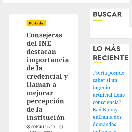
BUSCAR
Portada
Consejeras
del INE
LO MÁS
destacan
RECIENTE
importancia
de la
¿Sería posible
credencial y
saber si un
llaman a
ingenio
mejorar
artificial tiene
percepción
consciencia?
de la
Bad Bunny
institución
enfrenta dos
demandas
SOPORTEINFIX
millonarias