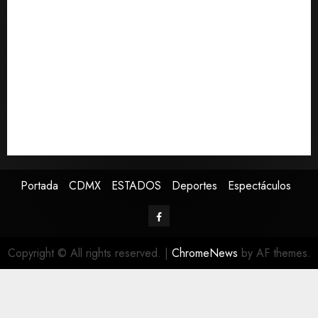
0
Desplome de la IA arrastra a fondos estrella de Wall
Street
Lotería Nacional emite billete por centenario de la
Asociación de Scouts en México
Estudio en Science vincula el consumo de fruta con la
evolución del cerebro humano
EE.UU. amplía revisión de redes sociales para visados
de periodistas y ciertos ciudadanos de México y
Canadá
Portada
CDMX
ESTADOS
Deportes
Espectáculos
Copyright © All rights reserved.
|
ChromeNews
by AF themes.