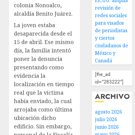
EE.UU. amplía
colonia Nonoalco,
revisión de
alcaldía Benito Juárez.
redes sociales
para visados
La joven estaba
de periodistas
desaparecida desde el
y ciertos
15 de abril. Ese mismo
ciudadanos de
día, la familia intentó
México y
poner la denuncia
Canadá
presentando como
[the_ad
evidencia la
id="283222"]
localización en tiempo
real que la víctima
ARCHIVO
había enviado, la cual
arrojaba como última
agosto 2026
ubicación dicho
julio 2026
edificio. Sin embargo,
junio 2026
personal de la Fiscalía
mayo 2026