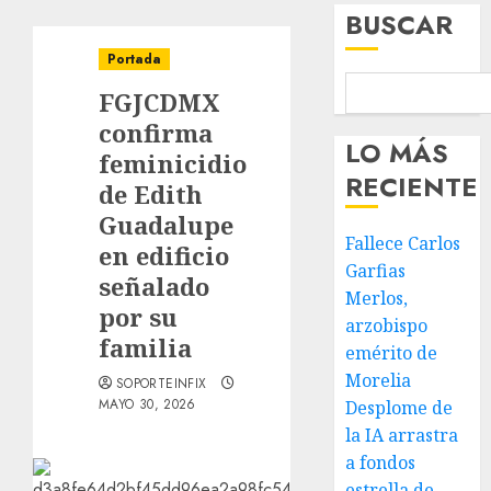
BUSCAR
Portada
FGJCDMX
confirma
LO MÁS
feminicidio
RECIENTE
de Edith
Guadalupe
Fallece Carlos
en edificio
Garfias
señalado
Merlos,
por su
arzobispo
familia
emérito de
Morelia
SOPORTEINFIX
MAYO 30, 2026
Desplome de
la IA arrastra
a fondos
estrella de