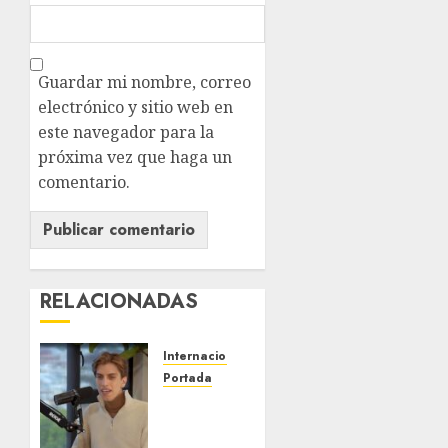
Guardar mi nombre, correo
electrónico y sitio web en
este navegador para la
próxima vez que haga un
comentario.
RELACIONADAS
Internacional
Portada
Desplome
de la IA
arrastra