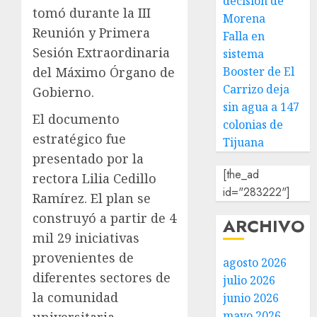
decisión de
tomó durante la III
Morena
Reunión y Primera
Falla en
Sesión Extraordinaria
sistema
del Máximo Órgano de
Booster de El
Carrizo deja
Gobierno.
sin agua a 147
El documento
colonias de
estratégico fue
Tijuana
presentado por la
[the_ad
rectora Lilia Cedillo
id="283222"]
Ramírez. El plan se
construyó a partir de 4
ARCHIVO
mil 29 iniciativas
provenientes de
agosto 2026
diferentes sectores de
julio 2026
la comunidad
junio 2026
mayo 2026
universitaria,