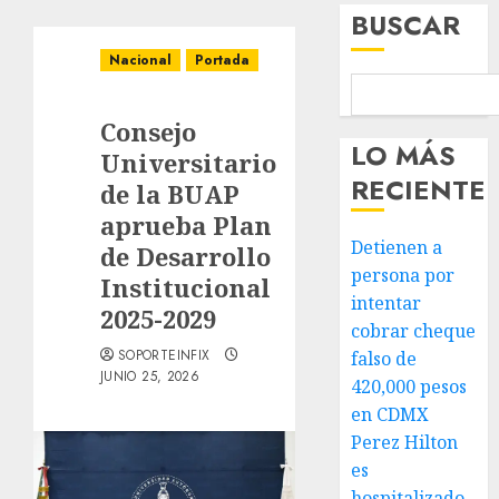
BUSCAR
Nacional
Portada
Consejo
LO MÁS
Universitario
RECIENTE
de la BUAP
aprueba Plan
Detienen a
de Desarrollo
persona por
Institucional
intentar
2025-2029
cobrar cheque
SOPORTEINFIX
falso de
JUNIO 25, 2026
420,000 pesos
en CDMX
Perez Hilton
es
hospitalizado