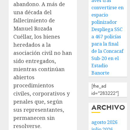
aves tras
abandono. A más de
convertirse en
una década del
espacio
fallecimiento de
polinizador
Manuel Rozada
Despliega SSC
Cuéllar, los bienes
a 467 policías
para la final
heredados a la
de la Concacaf
asociación civil no han
Sub-20 en el
sido entregados,
Estadio
mientras continúan
Banorte
abiertos
procedimientos
[the_ad
civiles, corporativos y
id="283222"]
penales que, según
ARCHIVO
sus representantes,
permanecen sin
agosto 2026
resolverse.
julio 2026