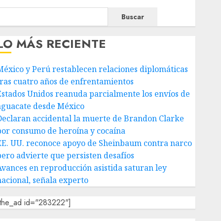
Buscar
LO MÁS RECIENTE
México y Perú restablecen relaciones diplomáticas
tras cuatro años de enfrentamientos
Estados Unidos reanuda parcialmente los envíos de
aguacate desde México
Declaran accidental la muerte de Brandon Clarke
por consumo de heroína y cocaína
EE. UU. reconoce apoyo de Sheinbaum contra narco
pero advierte que persisten desafíos
Avances en reproducción asistida saturan ley
nacional, señala experto
[the_ad id="283222"]