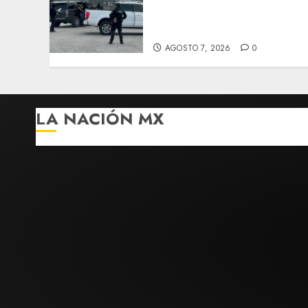
de Guerrero Ángel Aguirr
por obstrucción en el caso
Ayotzinapa
AGOSTO 7, 2026
0
LA NACIÓN MX