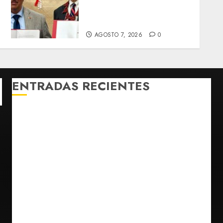
e
desmiente artículo de
Foreign Policy sobre visita
a Islas Salomón
AGOSTO 7, 2026
0
ENTRADAS RECIENTES
México y Perú restablecen relaciones diplomáticas
tras cuatro años de enfrentamientos
Estados Unidos reanuda parcialmente los envíos de
aguacate desde México
Declaran accidental la muerte de Brandon Clarke
por consumo de heroína y cocaína
EE. UU. reconoce apoyo de Sheinbaum contra narco
pero advierte que persisten desafíos
Avances en reproducción asistida saturan ley