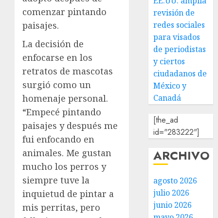
EE.UU. amplía
comenzar pintando
revisión de
redes sociales
paisajes.
para visados
La decisión de
de periodistas
enfocarse en los
y ciertos
retratos de mascotas
ciudadanos de
surgió como un
México y
Canadá
homenaje personal.
“Empecé pintando
[the_ad
paisajes y después me
id="283222"]
fui enfocando en
ARCHIVO
animales. Me gustan
mucho los perros y
siempre tuve la
agosto 2026
julio 2026
inquietud de pintar a
junio 2026
mis perritas, pero
mayo 2026