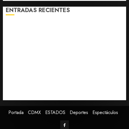
llama a
ENTRADAS RECIENTES
cerrar
filas
Fallece Carlos Garfias Merlos, arzobispo emérito de
AGOSTO 7,
Morelia
2026
0
Desplome de la IA arrastra a fondos estrella de Wall
Street
Lotería Nacional emite billete por centenario de la
Asociación de Scouts en México
Estudio en Science vincula el consumo de fruta con la
evolución del cerebro humano
EE.UU. amplía revisión de redes sociales para visados
de periodistas y ciertos ciudadanos de México y
Canadá
Portada
CDMX
ESTADOS
Deportes
Espectáculos