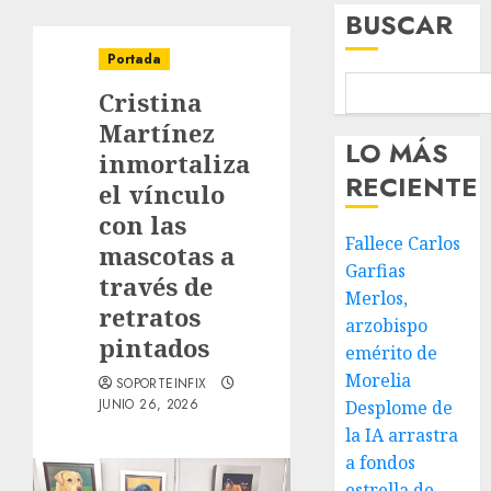
BUSCAR
Portada
Cristina
Martínez
LO MÁS
inmortaliza
RECIENTE
el vínculo
con las
Fallece Carlos
mascotas a
Garfias
través de
Merlos,
retratos
arzobispo
pintados
emérito de
Morelia
SOPORTEINFIX
JUNIO 26, 2026
Desplome de
la IA arrastra
a fondos
estrella de