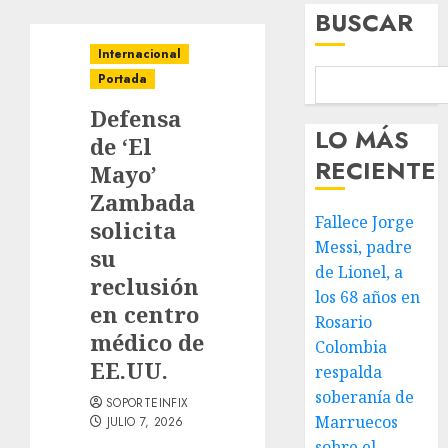
BUSCAR
Internacional
Portada
Defensa
LO MÁS
de ‘El
RECIENTE
Mayo’
Zambada
Fallece Jorge
solicita
Messi, padre
su
de Lionel, a
reclusión
los 68 años en
en centro
Rosario
médico de
Colombia
EE.UU.
respalda
soberanía de
SOPORTEINFIX
Marruecos
JULIO 7, 2026
sobre el