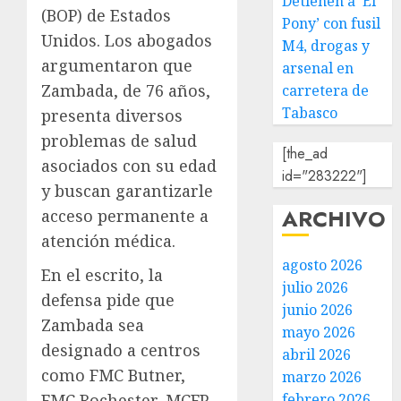
Detienen a ‘El
(BOP) de Estados
Pony’ con fusil
Unidos. Los abogados
M4, drogas y
argumentaron que
arsenal en
Zambada, de 76 años,
carretera de
Tabasco
presenta diversos
problemas de salud
[the_ad
asociados con su edad
id="283222"]
y buscan garantizarle
ARCHIVO
acceso permanente a
atención médica.
agosto 2026
En el escrito, la
julio 2026
defensa pide que
junio 2026
Zambada sea
mayo 2026
designado a centros
abril 2026
como FMC Butner,
marzo 2026
febrero 2026
FMC Rochester, MCFP