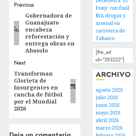
Detienen a ‘El
Previous
Pony’ con fusil
Gobernadora de
M4, drogas y
Guanajuato
arsenal en
encabeza
carretera de
reforestación y
Tabasco
entrega obras en
Abasolo
[the_ad
id="283222"]
Next
ARCHIVO
Transforman
Glorieta de
Insurgentes en
agosto 2026
cancha de fútbol
julio 2026
por el Mundial
junio 2026
2026
mayo 2026
abril 2026
marzo 2026
Deja un comentario
febrero 2026