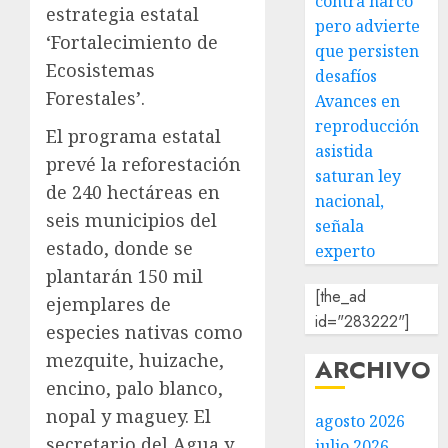
contra narco
estrategia estatal
pero advierte
‘Fortalecimiento de
que persisten
Ecosistemas
desafíos
Forestales’.
Avances en
reproducción
El programa estatal
asistida
prevé la reforestación
saturan ley
de 240 hectáreas en
nacional,
seis municipios del
señala
estado, donde se
experto
plantarán 150 mil
[the_ad
ejemplares de
id="283222"]
especies nativas como
mezquite, huizache,
ARCHIVO
encino, palo blanco,
nopal y maguey. El
agosto 2026
secretario del Agua y
julio 2026