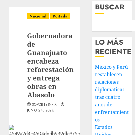
BUSCAR
Nacional
Portada
Gobernadora
LO MÁS
de
RECIENTE
Guanajuato
encabeza
México y Perú
reforestación
restablecen
y entrega
relaciones
obras en
diplomáticas
Abasolo
tras cuatro
años de
SOPORTEINFIX
JUNIO 24, 2026
enfrentamient
os
Estados
Unidos