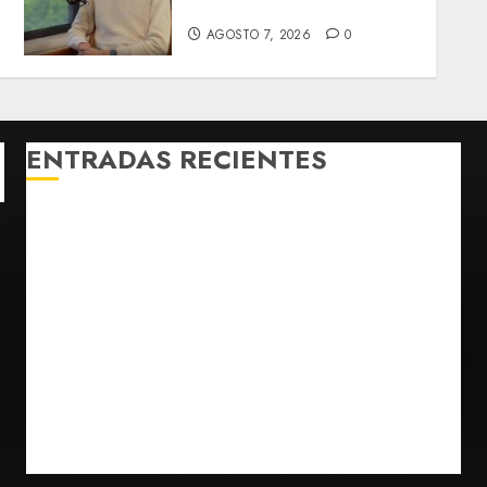
Street
AGOSTO 7, 2026
0
ENTRADAS RECIENTES
Charlotte FC vs Atlas: Fecha, horario y canal para
ver el partido de la Leagues Cup 2026
Hijos de presidentes bajo escrutinio institucional en
Brasil, Guinea Ecuatorial, Angola y EE.UU.
Ángela Buitrago señala que videos del caso
Ayotzinapa fueron ocultados por estrategia estatal
Colombia despide al gobierno de Gustavo Petro tras
cuatro años de promesas de cambio
Ssa investiga brote de salmonelosis vinculado a
chiles jalapeños de Nuevo León y Sinaloa