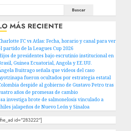
Buscar
LO MÁS RECIENTE
Charlotte FC vs Atlas: Fecha, horario y canal para ver
el partido de la Leagues Cup 2026
Hijos de presidentes bajo escrutinio institucional en
Brasil, Guinea Ecuatorial, Angola y EE.UU.
Ángela Buitrago señala que videos del caso
Ayotzinapa fueron ocultados por estrategia estatal
Colombia despide al gobierno de Gustavo Petro tras
cuatro años de promesas de cambio
Ssa investiga brote de salmonelosis vinculado a
chiles jalapeños de Nuevo León y Sinaloa
[the_ad id="283222"]