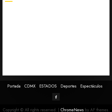
Xolos
Fallece Carlos Garfias Merlos, arzobispo emérito de
AGOSTO 7,
Morelia
2026
0
Desplome de la IA arrastra a fondos estrella de Wall
Street
Lotería Nacional emite billete por centenario de la
Asociación de Scouts en México
Estudio en Science vincula el consumo de fruta con la
evolución del cerebro humano
EE.UU. amplía revisión de redes sociales para visados
de periodistas y ciertos ciudadanos de México y
Canadá
Portada
CDMX
ESTADOS
Deportes
Espectáculos
Copyright © All rights reserved.
|
ChromeNews
by AF themes.