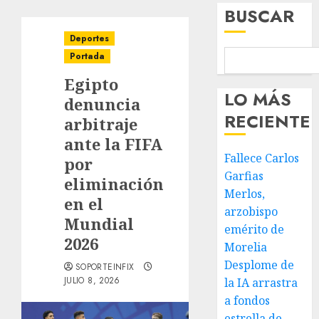
BUSCAR
Deportes
Portada
Egipto
LO MÁS
denuncia
RECIENTE
arbitraje
ante la FIFA
Fallece Carlos
por
Garfias
eliminación
Merlos,
en el
arzobispo
Mundial
emérito de
2026
Morelia
Desplome de
SOPORTEINFIX
JULIO 8, 2026
la IA arrastra
a fondos
estrella de