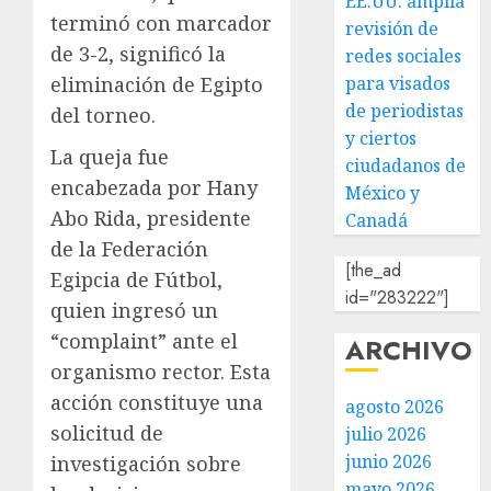
EE.UU. amplía
terminó con marcador
revisión de
de 3-2, significó la
redes sociales
para visados
eliminación de Egipto
de periodistas
del torneo.
y ciertos
La queja fue
ciudadanos de
encabezada por Hany
México y
Abo Rida, presidente
Canadá
de la Federación
[the_ad
Egipcia de Fútbol,
id="283222"]
quien ingresó un
“complaint” ante el
ARCHIVO
organismo rector. Esta
acción constituye una
agosto 2026
solicitud de
julio 2026
junio 2026
investigación sobre
mayo 2026