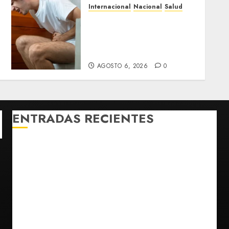
Internacional
Nacional
Salud
México confirma 33 casos
de ciclosporiasis y
descarta vínculo con brote
en EU
AGOSTO 6, 2026
0
ENTRADAS RECIENTES
¿Sería posible saber si un ingenio artificial tiene
consciencia?
Bad Bunny enfrenta dos demandas millonarias por
uso no consentido de voces femeninas
Bacterias en el semen también condicionan el éxito
del embarazo: estudio cambia el foco al microbioma
seminal