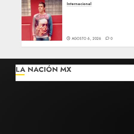
Internacional
Perez Hilton es
hospitalizado tras
autolesionarse en vivo por
TikTok en Miami
AGOSTO 6, 2026
0
LA NACIÓN MX