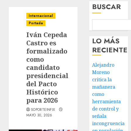
BUSCAR
Internacional
Portada
Iván Cepeda
LO MÁS
Castro es
RECIENTE
formalizado
como
Alejandro
candidato
Moreno
presidencial
critica la
del Pacto
mañanera
Histórico
como
para 2026
herramienta
de control y
SOPORTEINFIX
MAYO 30, 2026
señala
incongruencia
en regulación