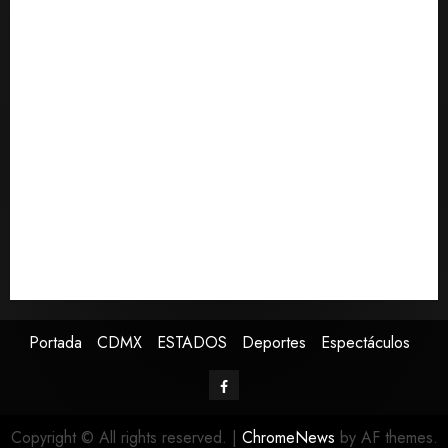
Alejandro Moreno critica la mañanera como
AGOSTO 8,
herramienta de control y señala incongruencia en
2026
0
regulación del derecho de réplica
CDMX lanza primer padrón de instaladores
certificados de gas y electricidad tras explosión en
Cuernavaca
Fallece Jorge Messi, padre y representante de Lionel
Messi
España impone controles fronterizos a viajeros de
Italia en respuesta a crisis migratoria de Ceuta
Confirman muerte de Sydney Towle, influencer que
documentó su lucha contra el cáncer
Portada
CDMX
ESTADOS
Deportes
Espectáculos
Copyright © All rights reserved.
|
ChromeNews
by AF themes.