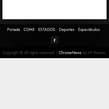
Sheinbaum anuncia nuevo sistema de alerta de
huracanes vía celular ante temporada ciclónica
intensa
Portada
CDMX
ESTADOS
Deportes
Espectáculos
Copyright © All rights reserved.
|
ChromeNews
by AF themes.