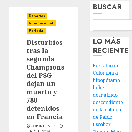
BUSCAR
Deportes
Internacional
Portada
LO MÁS
Disturbios
RECIENTE
tras la
segunda
Rescatan en
Champions
Colombia a
del PSG
hipopótamo
dejan un
bebé
muerto y
desnutrido,
780
descendiente
detenidos
de la colonia
en Francia
de Pablo
Escobar
SOPORTEINFIX
‘Spider-Man:
JUNIO 1, 2026