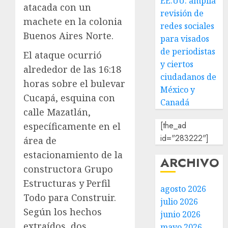
EE.UU. amplía
atacada con un
revisión de
machete en la colonia
redes sociales
Buenos Aires Norte.
para visados
de periodistas
El ataque ocurrió
y ciertos
alrededor de las 16:18
ciudadanos de
horas sobre el bulevar
México y
Cucapá, esquina con
Canadá
calle Mazatlán,
[the_ad
específicamente en el
id="283222"]
área de
estacionamiento de la
ARCHIVO
constructora Grupo
Estructuras y Perfil
agosto 2026
Todo para Construir.
julio 2026
Según los hechos
junio 2026
extraídos, dos
mayo 2026