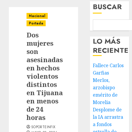
BUSCAR
Nacional
Portada
Dos
LO MÁS
mujeres
RECIENTE
son
asesinadas
Fallece Carlos
en hechos
Garfias
violentos
Merlos,
distintos
arzobispo
en Tijuana
emérito de
en menos
Morelia
de 24
Desplome de
horas
la IA arrastra
a fondos
SOPORTEINFIX
estrella de