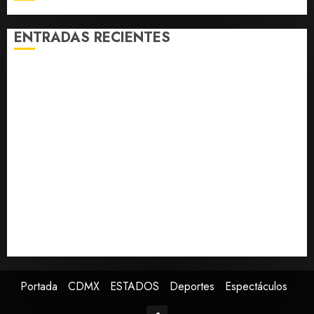
AGOSTO 7,
2026
0
ENTRADAS RECIENTES
Fallece Carlos Garfias Merlos, arzobispo emérito de
Morelia
Desplome de la IA arrastra a fondos estrella de Wall
Street
Lotería Nacional emite billete por centenario de la
Asociación de Scouts en México
Estudio en Science vincula el consumo de fruta con la
evolución del cerebro humano
EE.UU. amplía revisión de redes sociales para visados
de periodistas y ciertos ciudadanos de México y
Canadá
Portada
CDMX
ESTADOS
Deportes
Espectáculos