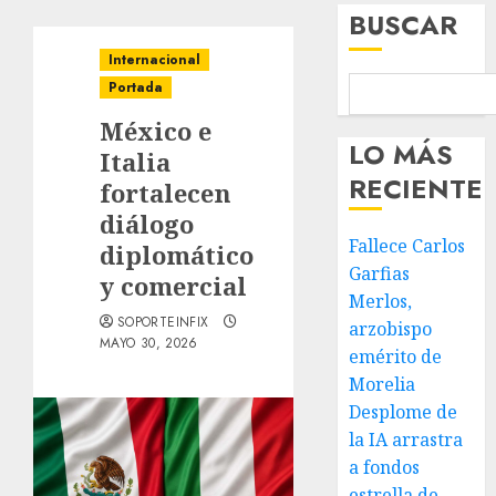
BUSCAR
Internacional
Portada
México e
LO MÁS
Italia
RECIENTE
fortalecen
diálogo
Fallece Carlos
diplomático
Garfias
y comercial
Merlos,
SOPORTEINFIX
arzobispo
MAYO 30, 2026
emérito de
Morelia
Desplome de
la IA arrastra
a fondos
estrella de