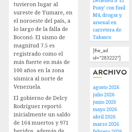
Detienen a ‘El
tuvieron lugar al
Pony’ con fusil
sureste de Yumare, en
M4, drogas y
el noroeste del país, a
arsenal en
lo largo de la falla de
carretera de
Boconó. El sismo de
Tabasco
magnitud 7.5 es
[the_ad
registrado como el
id="283222"]
más fuerte en más de
100 años en la zona
ARCHIVO
sísmica al norte de
Venezuela.
agosto 2026
julio 2026
El gobierno de Delcy
junio 2026
Rodríguez reportó
mayo 2026
inicialmente un saldo
abril 2026
de 164 muertos y 971
marzo 2026
heridos, además de
febrero 2026