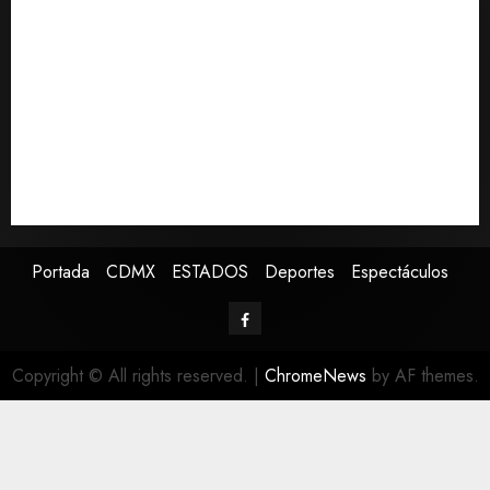
Colombia respalda soberanía de Marruecos sobre el
Sáhara y busca TLC
Sheinbaum defiende reestructura de créditos del
Infonavit: “No desfalca al instituto”
Melanie Martinez se presenta en el Palacio de los
Deportes con su tour ‘Hades: The Sacrifice’
Detienen a ‘El Pony’ con fusil M4, drogas y arsenal en
carretera de Tabasco
Portada
CDMX
ESTADOS
Deportes
Espectáculos
Copyright © All rights reserved.
|
ChromeNews
by AF themes.