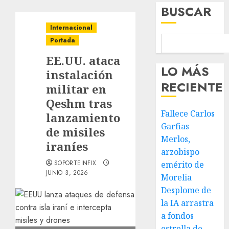
BUSCAR
Internacional
Portada
EE.UU. ataca
LO MÁS
instalación
RECIENTE
militar en
Qeshm tras
Fallece Carlos
lanzamiento
Garfias
de misiles
Merlos,
iraníes
arzobispo
SOPORTEINFIX
emérito de
JUNIO 3, 2026
Morelia
Desplome de
la IA arrastra
a fondos
estrella de