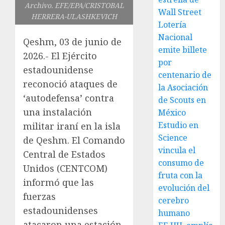
Archivo. EFE/EPA/CRISTOBAL
Wall Street
HERRERA-ULASHKEVICH
Lotería
Nacional
Qeshm, 03 de junio de
emite billete
2026.- El Ejército
por
estadounidense
centenario de
reconoció ataques de
la Asociación
‘autodefensa’ contra
de Scouts en
una instalación
México
Estudio en
militar iraní en la isla
Science
de Qeshm. El Comando
vincula el
Central de Estados
consumo de
Unidos (CENTCOM)
fruta con la
informó que las
evolución del
fuerzas
cerebro
estadounidenses
humano
atacaron una estación