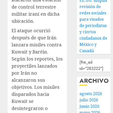
EE.UU. amplía
de control terrestre
revisión de
redes sociales
militar iraní en dicha
para visados
ubicación.
de periodistas
El ataque ocurrió
y ciertos
después de que Irán
ciudadanos de
lanzara misiles contra
México y
Canadá
Kuwait y Baréin.
Según los reportes, los
[the_ad
proyectiles lanzados
id="283222"]
por Irán no
ARCHIVO
alcanzaron sus
objetivos. Los misiles
agosto 2026
disparados hacia
julio 2026
Kuwait se
junio 2026
desintegraron o
mayo 2026