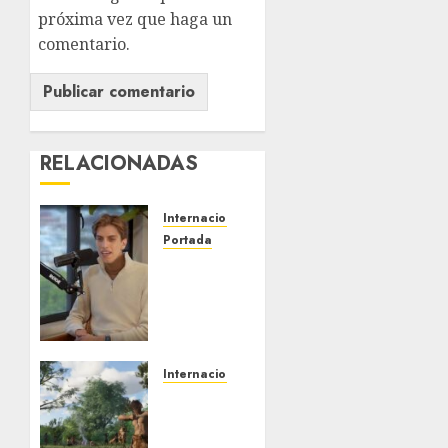
próxima vez que haga un
comentario.
RELACIONADAS
Internacional
Portada
Desplome
de la IA
arrastra
a
fondos
estrella
Internacional
de Wall
Estudio
Street
en
Science