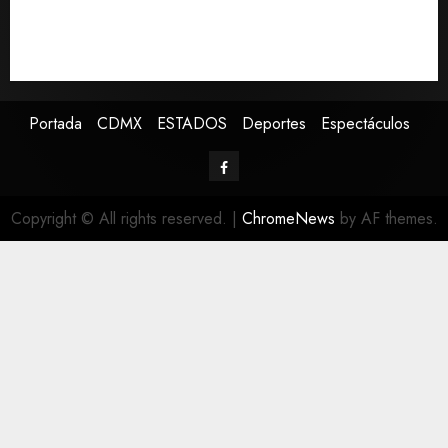
EE.UU. amplía revisión de redes sociales para visados
de periodistas y ciertos ciudadanos de México y
Canadá
Portada
CDMX
ESTADOS
Deportes
Espectáculos
Copyright © All rights reserved.
|
ChromeNews
by AF themes.