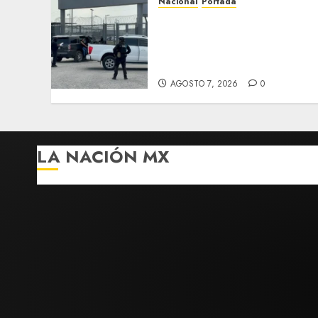
Nacional
Portada
Detienen al exgobernador
de Guerrero Ángel Aguirr
por obstrucción en el caso
Ayotzinapa
AGOSTO 7, 2026
0
LA NACIÓN MX