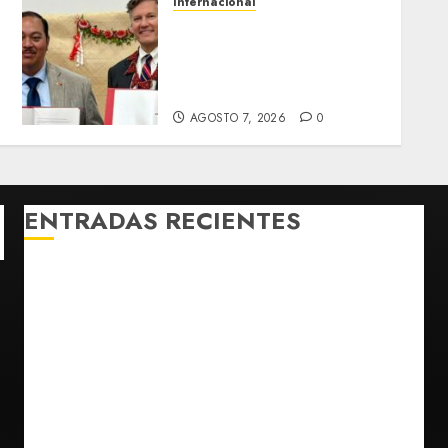
Internacional
Christopher Landau
e
desmiente artículo de
Foreign Policy sobre visita
a Islas Salomón
AGOSTO 7, 2026
0
ENTRADAS RECIENTES
México y Perú restablecen relaciones diplomáticas
tras cuatro años de enfrentamientos
Estados Unidos reanuda parcialmente los envíos de
aguacate desde México
Declaran accidental la muerte de Brandon Clarke
por consumo de heroína y cocaína
EE. UU. reconoce apoyo de Sheinbaum contra narco
pero advierte que persisten desafíos