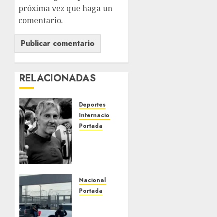
próxima vez que haga un
comentario.
RELACIONADAS
Deportes
Internacional
Portada
Fallece
Jorge
Messi,
padre
de
Nacional
Lionel,
Portada
a los 68
Detienen
años en
al