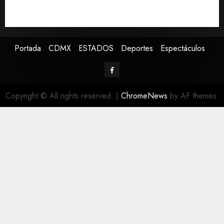
Detienen a ‘El Pony’ con fusil M4, drogas y arsenal en
carretera de Tabasco
Portada
CDMX
ESTADOS
Deportes
Espectáculos
Copyright © All rights reserved.
|
ChromeNews
by AF themes.