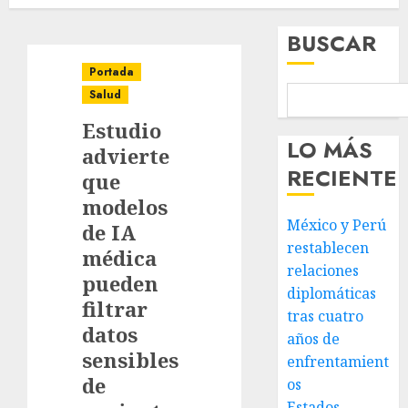
BUSCAR
Portada
Salud
Estudio
LO MÁS
advierte
RECIENTE
que
modelos
México y Perú
de IA
restablecen
médica
relaciones
pueden
diplomáticas
filtrar
tras cuatro
datos
años de
sensibles
enfrentamient
de
os
Estados