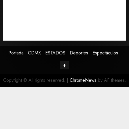
Sectores obrero y empresarial de Guanajuato
solicitan nuevo hospital del IMSS
Ramírez Marín aspira a la presidencia del Senado
pero respeta decisión de Morena
Falla en sistema Booster de El Carrizo deja sin agua a
147 colonias de Tijuana
Portada
CDMX
ESTADOS
Deportes
Espectáculos
Copyright © All rights reserved.
|
ChromeNews
by AF themes.