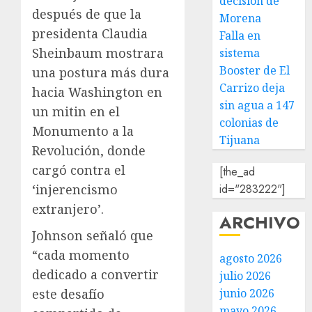
decisión de
después de que la
Morena
presidenta Claudia
Falla en
Sheinbaum mostrara
sistema
Booster de El
una postura más dura
Carrizo deja
hacia Washington en
sin agua a 147
un mitin en el
colonias de
Monumento a la
Tijuana
Revolución, donde
cargó contra el
[the_ad
‘injerencismo
id="283222"]
extranjero’.
ARCHIVO
Johnson señaló que
“cada momento
agosto 2026
dedicado a convertir
julio 2026
este desafío
junio 2026
mayo 2026