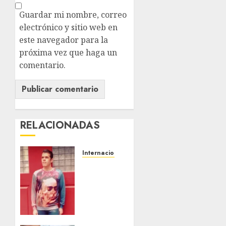
Guardar mi nombre, correo
electrónico y sitio web en
este navegador para la
próxima vez que haga un
comentario.
RELACIONADAS
Internacional
Perez
Hilton
es
hospitalizado
tras
autolesionarse