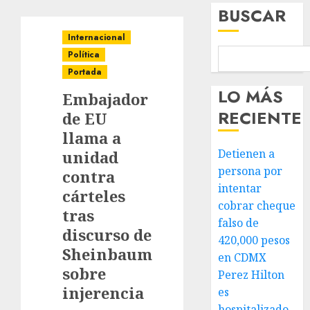
BUSCAR
Internacional
Política
Portada
LO MÁS
Embajador
RECIENTE
de EU
llama a
Detienen a
unidad
persona por
contra
intentar
cárteles
cobrar cheque
tras
falso de
discurso de
420,000 pesos
Sheinbaum
en CDMX
sobre
Perez Hilton
injerencia
es
hospitalizado