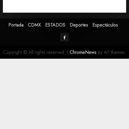
Defunciones en México bajan en 2025 a niveles
previos a la pandemia, según Inegi
Portada
CDMX
ESTADOS
Deportes
Espectáculos
Copyright © All rights reserved.
|
ChromeNews
by AF themes.