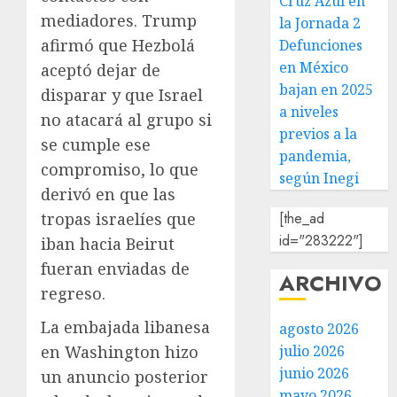
Cruz Azul en
mediadores. Trump
la Jornada 2
afirmó que Hezbolá
Defunciones
en México
aceptó dejar de
bajan en 2025
disparar y que Israel
a niveles
no atacará al grupo si
previos a la
se cumple ese
pandemia,
compromiso, lo que
según Inegi
derivó en que las
tropas israelíes que
[the_ad
id="283222"]
iban hacia Beirut
fueran enviadas de
ARCHIVO
regreso.
La embajada libanesa
agosto 2026
en Washington hizo
julio 2026
junio 2026
un anuncio posterior
mayo 2026