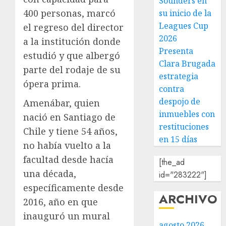
Sounders en
400 personas, marcó
su inicio de la
Leagues Cup
el regreso del director
2026
a la institución donde
Presenta
estudió y que albergó
Clara Brugada
parte del rodaje de su
estrategia
ópera prima.
contra
despojo de
Amenábar, quien
inmuebles con
nació en Santiago de
restituciones
Chile y tiene 54 años,
en 15 días
no había vuelto a la
facultad desde hacía
[the_ad
una década,
id="283222"]
específicamente desde
ARCHIVO
2016, año en que
inauguró un mural
agosto 2026