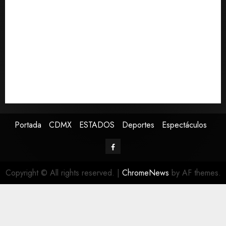
2026
Acapulco; familiares piden ayuda ante falta de
0
personal capacitado
Sin información disponible sobre el Aeropuerto
Internacional de la Ciudad de México
Toluca golea a Seattle Sounders en su inicio de la
Leagues Cup 2026
Presenta Clara Brugada estrategia contra despojo de
inmuebles con restituciones en 15 días
Portada
CDMX
ESTADOS
Deportes
Espectáculos
Copyright © All rights reserved.
|
ChromeNews
by AF themes.