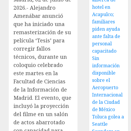
hotel en
2026.- Alejandro
Acapulco;
Amenábar anunció
familiares
que ha iniciado una
piden ayuda
remasterización de su
ante falta de
película ‘Tesis’ para
personal
corregir fallos
capacitado
técnicos, durante un
Sin
coloquio celebrado
información
este martes en la
disponible
sobre el
Facultad de Ciencias
Aeropuerto
de la Información de
Internacional
Madrid. El evento, que
de la Ciudad
incluyó la proyección
de México
del filme en un salón
Toluca golea a
de actos abarrotado
Seattle
con capacidad para