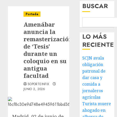
BUSCAR
Portada
Amenábar
anuncia la
LO MÁS
remasterización
RECIENTE
de ‘Tesis’
durante un
SCJN avala
coloquio en su
obligación
antigua
patronal de
facultad
dar casa y
comida a
SOPORTEINFIX
JUNIO 2, 2026
jornaleros
agrícolas
Turista muere
ahogado en
Madrid, 02 de junio de
alberca de