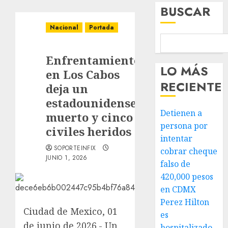
BUSCAR
Nacional
Portada
Enfrentamiento
LO MÁS
en Los Cabos
RECIENTE
deja un
estadounidense
Detienen a
muerto y cinco
persona por
civiles heridos
intentar
SOPORTEINFIX
cobrar cheque
JUNIO 1, 2026
falso de
420,000 pesos
en CDMX
Perez Hilton
Ciudad de Mexico, 01
es
de junio de 2026.- Un
hospitalizado