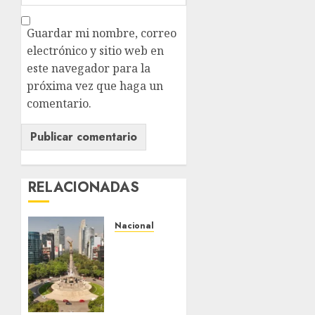
Guardar mi nombre, correo
electrónico y sitio web en
este navegador para la
próxima vez que haga un
comentario.
RELACIONADAS
Nacional
Detienen
a
persona
por
intentar