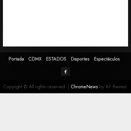
Sectores obrero y empresarial de Guanajuato
solicitan nuevo hospital del IMSS
Ramírez Marín aspira a la presidencia del Senado
pero respeta decisión de Morena
Falla en sistema Booster de El Carrizo deja sin agua a
147 colonias de Tijuana
Portada
CDMX
ESTADOS
Deportes
Espectáculos
Copyright © All rights reserved.
|
ChromeNews
by AF themes.