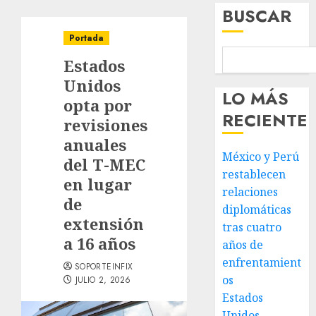
BUSCAR
Portada
Estados
Unidos
LO MÁS
opta por
RECIENTE
revisiones
anuales
México y Perú
del T-MEC
restablecen
en lugar
relaciones
de
diplomáticas
extensión
tras cuatro
a 16 años
años de
enfrentamient
SOPORTEINFIX
os
JULIO 2, 2026
Estados
Unidos