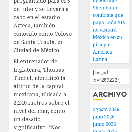
de los hijos
programado para el 5
Sheinbaum
de julio y se llevará a
confirma que
cabo en el estadio
papa León XIV
Azteca, también
no visitará
conocido como Coloso
México en su
de Santa Úrsula, en
gira por
Ciudad de México.
América
Latina
El entrenador de
Inglaterra, Thomas
[the_ad
Tuchel, identificó la
id="283222"]
altitud de la capital
ARCHIVO
mexicana, ubicada a
2,240 metros sobre el
agosto 2026
nivel del mar, como
julio 2026
un desafío
junio 2026
significativo. “Nos
mayo 2026