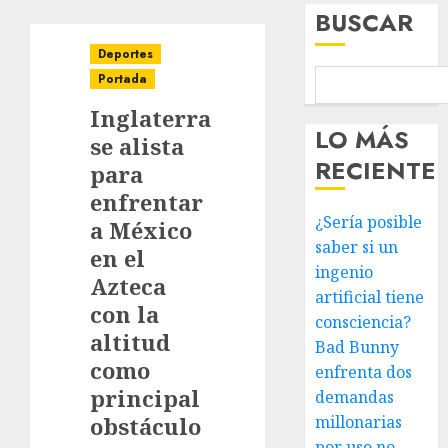
BUSCAR
Deportes
Portada
Inglaterra
LO MÁS
se alista
RECIENTE
para
enfrentar
¿Sería posible
a México
saber si un
en el
ingenio
Azteca
artificial tiene
con la
consciencia?
altitud
Bad Bunny
como
enfrenta dos
principal
demandas
obstáculo
millonarias
por uso no