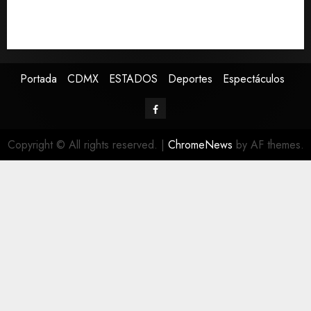
los hijos
Sheinbaum confirma que papa León XIV no visitará
México en su gira por América Latina
Portada
CDMX
ESTADOS
Deportes
Espectáculos
Copyright © All rights reserved.
|
ChromeNews
by AF themes.